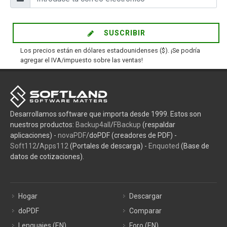
SUSCRIBIR
Los precios están en dólares estadounidenses ($). ¡Se podría
agregar el IVA/impuesto sobre las ventas!
Desarrollamos software que importa desde 1999. Estos son
nuestros productos:
Backup4all
/
FBackup
(respaldar
aplicaciones) -
novaPDF
/doPDF (creadores de PDF) -
Soft112
/
Apps112
(Portales de descarga) -
Enquoted
(Base de
datos de cotizaciones).
Hogar
Descargar
doPDF
Comparar
Lenguajes (EN)
Foro (EN)