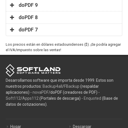
doPDF 9
doPDF 8
doPDF 7
Los precios están en dólares estadounidenses ($). ¡Se podría agregar
el IVA/impuesto sobre las ventas!
Desarrollamos software que importa desde 1999. Estos son
nuestros productos:
Backup4all
/
FBackup
(respaldar
aplicaciones) -
novaPDF
/doPDF (creadores de PDF) -
Soft112
/
Apps112
(Portales de descarga) -
Enquoted
(Base de
datos de cotizaciones).
Hogar
Descargar